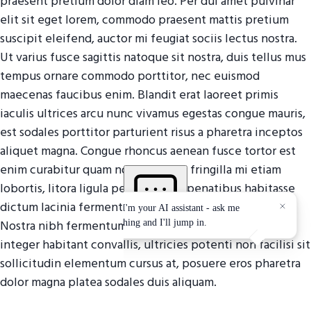
praesent pretium dolor diam leo. Per dui amet pulvinar
elit sit eget lorem, commodo praesent mattis pretium
suscipit eleifend, auctor mi feugiat sociis lectus nostra.
Ut varius fusce sagittis natoque sit nostra, duis tellus mus
tempus ornare commodo porttitor, nec euismod
maecenas faucibus enim. Blandit erat laoreet primis
iaculis ultrices arcu nunc vivamus egestas congue mauris,
est sodales porttitor parturient risus a pharetra inceptos
aliquet magna. Congue rhoncus aenean fusce tortor est
enim curabitur quam nostra rutrum fringilla mi etiam
lobortis, litora ligula pellentesque penatibus habitasse
dictum lacinia fermentum dignissim nulla amet urna.
Nostra nibh fermentum quis arcu quam porta lorem
integer habitant convallis, ultricies potenti non facilisi sit
sollicitudin elementum cursus at, posuere eros pharetra
dolor magna platea sodales duis aliquam.